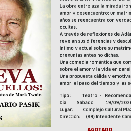
La obra entrelaza la mirada irón
amor y desencuentro; un matri
años se reencuentra con verda
ocultas.
A través de reflexiones de Adá
revelan sus diferencias y desc
íntimo y actual sobre su matrimo
preguntas antes no dichas.
Una comedia romántica que comb
sobre el amor y la vida en parej
Una propuesta cálida y emotiva 
amor, el paso del tiempo y las
Teatro
Recomenda
Tipo :
-
Sabado
19/09/202
Día:
Complejo Cultural Pla
Lugar:
(89) Intendente Ca
Dirección:
AGOTADO