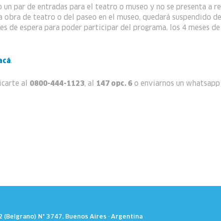
o un par de entradas para el teatro o museo y no se presenta a re
 la obra de teatro o del paseo en el museo, quedará suspendido d
ses de espera para poder participar del programa, los 4 meses de
 acá
.
icarte al
0800-444-1123
, al
147 opc. 6
o enviarnos un whatsapp
52 (Belgrano) N° 3747, Buenos Aires · Argentina