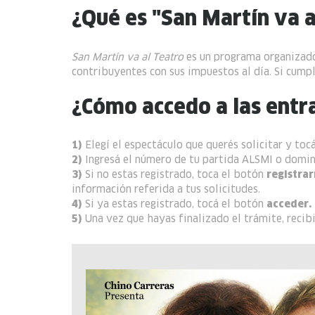
¿Qué es "San Martín va a
San Martín va al Teatro
es un programa organizado
contribuyentes con sus impuestos al día. Si cumplí
¿Cómo accedo a las entr
1)
Elegí el espectáculo que querés solicitar y toc
2)
Ingresá el número de tu partida ALSMI o domi
3)
Si no estas registrado, toca el botón
registra
información referida a tus solicitudes.
4)
Si ya estas registrado, tocá el botón
acceder.
5)
Una vez que hayas finalizado el trámite, recibi