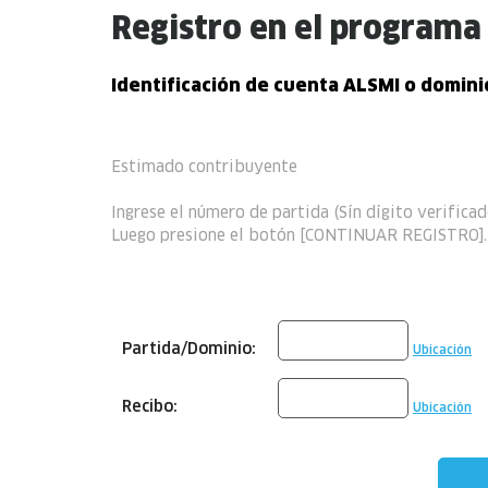
Registro en el programa
Identificación de cuenta ALSMI o dom
Estimado contribuyente
Ingrese el número de partida (Sín dígito verific
Luego presione el botón [CONTINUAR REGISTRO].
Partida/Dominio:
Ubicación
Recibo:
Ubicación